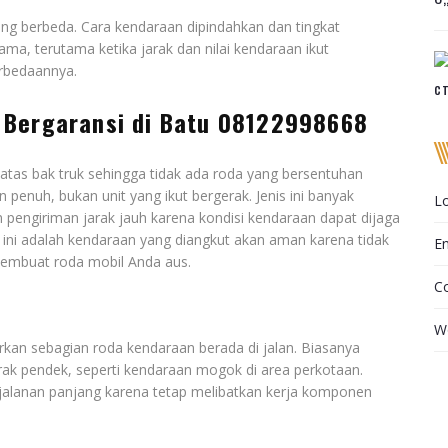
ng berbeda. Cara kendaraan dipindahkan dan tingkat
a, terutama ketika jarak dan nilai kendaraan ikut
erbedaannya.
с
 Bergaransi di Batu 08122998668
atas bak truk sehingga tidak ada roda yang bersentuhan
penuh, bukan unit yang ikut bergerak. Jenis ini banyak
Lo
pengiriman jarak jauh karena kondisi kendaraan dapat dijaga
 ini adalah kendaraan yang diangkut akan aman karena tidak
En
membuat roda mobil Anda aus.
C
W
an sebagian roda kendaraan berada di jalan. Biasanya
rak pendek, seperti kendaraan mogok di area perkotaan.
jalanan panjang karena tetap melibatkan kerja komponen