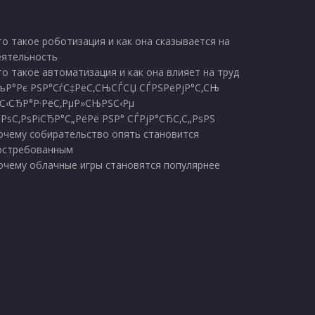
то такое роботизация и как она сказывается на
еятельность
то такое автоматизация и как она влияет на труд
љР°Рє РЅР°СѓС‡РёС‚СЊСЃСЏ СЃРЅРёРјР°С‚СЊ
ІС‹СЂР°Р·РёС‚РµР»СЊРЅС‹Рµ
„РѕС‚РѕРіСЂР°С„РёРё РЅР° СЃРјР°СЂС‚С„РѕРЅ
очему собирательство опять становится
остребованным
очему облачные игры становятся популярнее