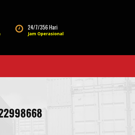
24/7/356 Hari
a
Jam Operasional
122998668