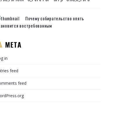
Почему собирательство опять
тановится востребованным
META
g in
tries feed
omments feed
ordPress.org