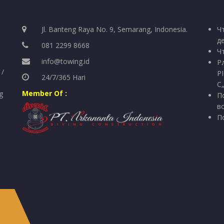
Jl. Banteng Raya No. 9, Semarang, Indonesia.
Ч
д
081 2299 8668
Ч
info@towing.id
Р
 /
Р
24/7/365 Hari
С
Member Of :
g
П
в
П