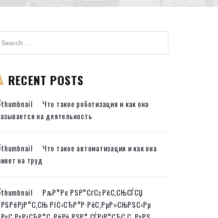
RECENT POSTS
Что такое роботизация и как она
казывается на деятельность
Что такое автоматизация и как она
лияет на труд
РљР°Рє РЅР°СѓС‡РёС‚СЊСЃСЏ
ЃРЅРёРјР°С‚СЊ РІС‹СЂР°Р·РёС‚РµР»СЊРЅС‹Рµ
„РѕС‚РѕРіСЂР°С„РёРё РЅР° СЃРјР°СЂС‚С„РѕРЅ