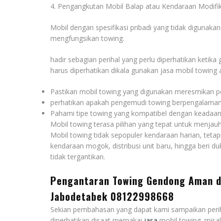
4. Pengangkutan Mobil Balap atau Kendaraan Modifik
Mobil dengan spesifikasi pribadi yang tidak digunakan
mengfungsikan towing.
hadir sebagian perihal yang perlu diperhatikan ketik
harus diperhatikan dikala gunakan jasa mobil towing 
Pastikan mobil towing yang digunakan meresmikan pe
perhatikan apakah pengemudi towing berpengalama
Pahami tipe towing yang kompatibel dengan keadaan 
Mobil towing terasa pilihan yang tepat untuk menja
Mobil towing tidak sepopuler kendaraan harian, tetapi 
kendaraan mogok, distribusi unit baru, hingga beri d
tidak tergantikan.
Pengantaran Towing Gendong Aman d
Jabodetabek 08122998668
Sekian pembahasan yang dapat kami sampaikan peri
diperhatikan disaat memakai
jasa
mobil towing. misa