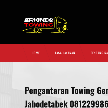
HOME
JASA LAYANAN
TENTANG KA
Pengantaran Towing Ge
Jabodetabek 08122998