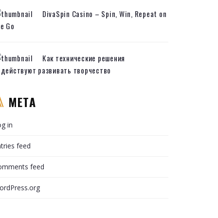
DivaSpin Casino – Spin, Win, Repeat on
he Go
Как технические решения
одействуют развивать творчество
META
g in
tries feed
omments feed
ordPress.org