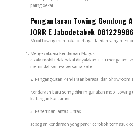
paling dekat
Pengantaran Towing Gendong A
JORR E Jabodetabek 08122998
Mobil towing membuka berbagai faedah yang membuatn
Mengevakuasi Kendaraan Mogok
dikala mobil tidak bakal dinyalakan atau mengalami 
memindahkannya bersama safe
2. Pengangkutan Kendaraan berasal dari Showroom 
Kendaraan baru sering dikirim gunakan mobil towing
ke tangan konsumen
3. Penertiban lantas Lintas
sebagian kendaraan yang parkir ceroboh termasuk ker