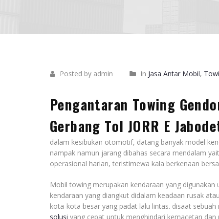
Posted by admin
In
Jasa Antar Mobil
,
Tow
Pengantaran Towing Gendo
Gerbang Tol JORR E Jabod
dalam kesibukan otomotif, datang banyak model kend
nampak namun jarang dibahas secara mendalam yaitu 
operasional harian, teristimewa kala berkenaan be
Mobil towing merupakan kendaraan yang digunakan 
kendaraan yang diangkut didalam keadaan rusak atau 
kota-kota besar yang padat lalu lintas. disaat sebuah
solusi
yang cepat untuk menghindari kemacetan dan 