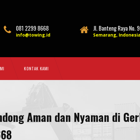
081 2299 8668
Jl. Banteng Raya No. 9
info@towing.id
Semarang, Indonesi
MI
KONTAK KAMI
ndong Aman dan Nyaman di Ger
668