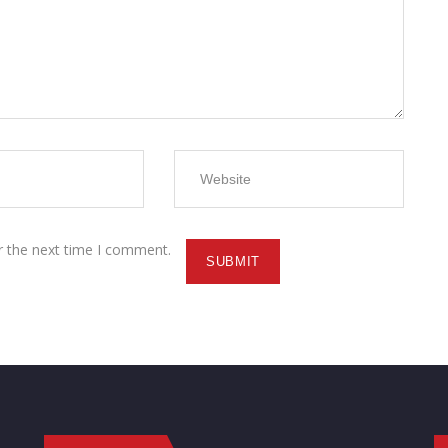
r the next time I comment.