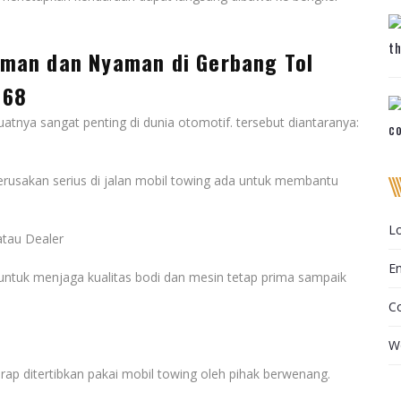
t
man dan Nyaman di Gerbang Tol
668
ya sangat penting di dunia otomotif. tersebut diantaranya:
с
kerusakan serius di jalan mobil towing ada untuk membantu
Lo
atau Dealer
En
 untuk menjaga kualitas bodi dan mesin tetap prima sampaik
C
W
ap ditertibkan pakai mobil towing oleh pihak berwenang.