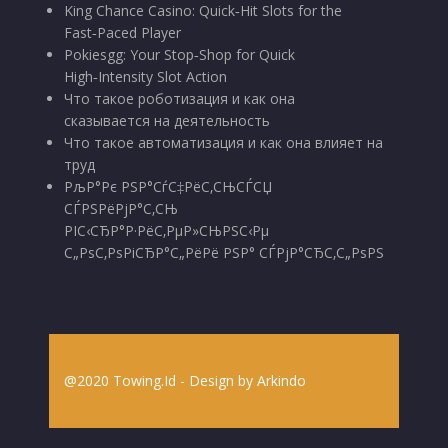
King Chance Casino: Quick‑Hit Slots for the
Fast‑Paced Player
Pokiesgg: Your Stop‑Shop for Quick
High‑Intensity Slot Action
Что такое роботизация и как она
сказывается на деятельность
Что такое автоматизация и как она влияет на
труд
РљР°Рє РЅР°СѓС‡РёС‚СЊСЃСЏ
СЃРЅРёРјР°С‚СЊ
РІС‹СЂР°Р·РёС‚РµР»СЊРЅС‹Рµ
С„РѕС‚РѕРіСЂР°С„РёРё РЅР° СЃРјР°СЂС‚С„РѕРЅ
@2020 Towing.Id - Design by
Arkindo