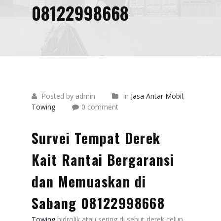
08122998668
Posted by admin
In
Jasa Antar Mobil
,
Towing
0 comment
Survei Tempat Derek
Kait Rantai Bergaransi
dan Memuaskan di
Sabang 08122998668
Towing
hidrolik atau sering di sebut derek celup