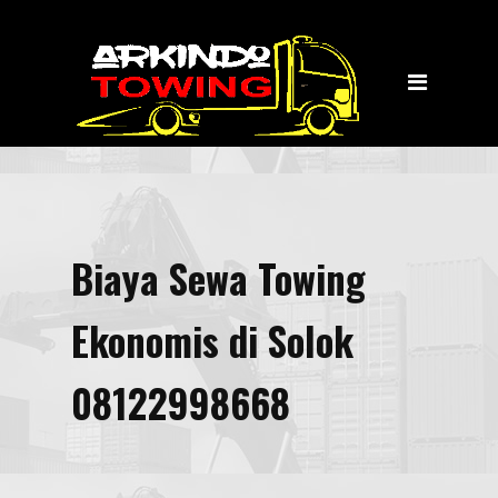
Home
Jasa Layanan
Towing
Transportasi Wisata
Tentang Kami
Biaya Sewa Towing
Kontak Kami
Ekonomis di Solok
08122998668