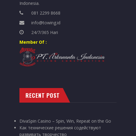
Indonesia.
081 2299 8668
info@towing.id
24/7/365 Hari
Member Of :
RECENT POST
DivaSpin Casino – Spin, Win, Repeat on the Go
Как технические решения содействуют
развивать творчество