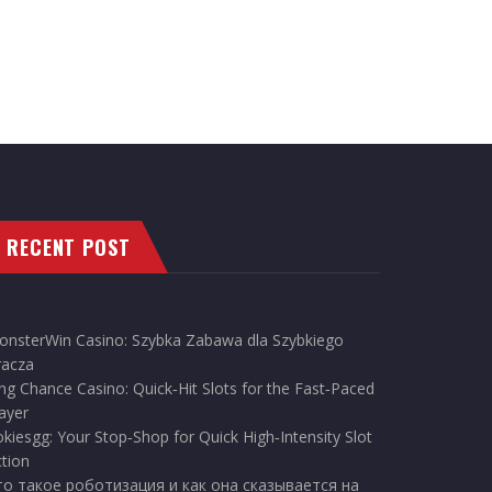
RECENT POST
onsterWin Casino: Szybka Zabawa dla Szybkiego
racza
ng Chance Casino: Quick‑Hit Slots for the Fast‑Paced
ayer
kiesgg: Your Stop‑Shop for Quick High‑Intensity Slot
tion
то такое роботизация и как она сказывается на