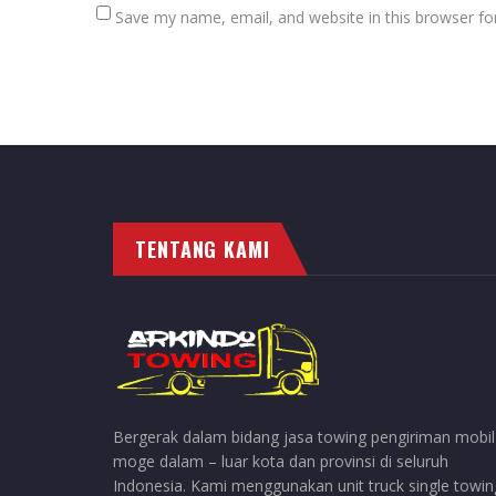
Save my name, email, and website in this browser fo
TENTANG KAMI
Bergerak dalam bidang jasa towing pengiriman mobil
moge dalam – luar kota dan provinsi di seluruh
Indonesia. Kami menggunakan unit truck single towin