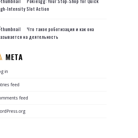
Pokiesgg: Your Stop‑Shop for Quick
gh‑Intensity Slot Action
Что такое роботизация и как она
казывается на деятельность
META
g in
tries feed
omments feed
ordPress.org