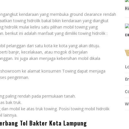
Hi
 mengangkut kendaraan yang membuka ground clearance rendah
tkan towing hidrolik bakal bikin kendaraan yang diangkut
 hidrolik mulai keliru satu pilihan mobil towing yang
berikut ini adalah manfaat yang dimiliki towing hidrolik :
с
l pelanggan dari satu kota ke kota yang akan dituju.
erti banjir, kecelakaan, atau mogok di berjalan
anggan. Ini juga akan menjaga kebersihan mobil dikala
Lo
ri showroom ke alamat konsumen Towing dapat menjaga
oses pengiriman.
En
C
ang paling rendah pada permukaan tanah.
as bak truk.
W
an mobil ke atas truk towing. Posisi towing mobil hidrolik
 lainnya.
Gerbang Tol Bakter Kota Lampung