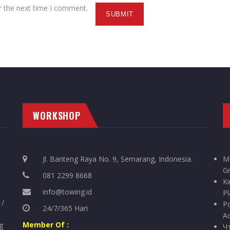
r the next time I comment.
WORKSHOP
Jl. Banteng Raya No. 9, Semarang, Indonesia.
M
G
081 2299 8668
Ki
info@towing.id
Pl
 /
Po
24/7/365 Hari
Ac
Member Of :
g
Ч