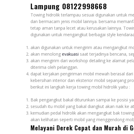
Lampung 08122998668
Towing hidrolik terlampau sesuai digunakan untuk
dan bermacam jenis mobil lainnya. bersama memanfaa
tetap aman tanpa lecet atau kerusakan lainnya. Towing
digunakan untuk mengangkut berbagai style kendaraan. 
akan digunakan untuk mengirim atau mengangkut mobi
akan menolong
evakuasi
saat terjadinya bencana, sep
akan mengirim dari workshop detailing ke alamat pel
diterima oleh pelanggan.
dapat kerjakan pengiriman mobil mewah berasal da
kebersihan interior dan eksterior mobil sepanjang pr
berikut ini langkah kerja towing mobil hidrolik yaitu :
Bak pengangkut bakal diturunkan sampai ke posisi y
sesudah itu mobil yang bakal diangkut akan naik ke at
kemudian pedal hidrolik akan mengangkat bak towing d
akan kelihatan seperti mobil yang menggendong mobil
Melayani Derek Cepat dan Murah di 