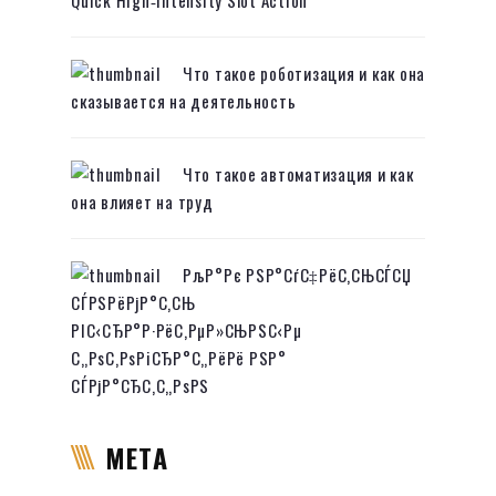
Что такое роботизация и как она
сказывается на деятельность
Что такое автоматизация и как
она влияет на труд
РљР°Рє РЅР°СѓС‡РёС‚СЊСЃСЏ
СЃРЅРёРјР°С‚СЊ
РІС‹СЂР°Р·РёС‚РµР»СЊРЅС‹Рµ
С„РѕС‚РѕРіСЂР°С„РёРё РЅР°
СЃРјР°СЂС‚С„РѕРЅ
META