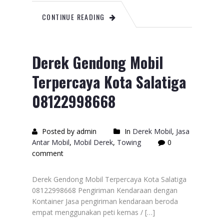
CONTINUE READING
Derek Gendong Mobil
Terpercaya Kota Salatiga
08122998668
Posted by admin
In
Derek Mobil
,
Jasa
Antar Mobil
,
Mobil Derek
,
Towing
0
comment
Derek Gendong Mobil Terpercaya Kota Salatiga
08122998668 Pengiriman Kendaraan dengan
Kontainer Jasa pengiriman kendaraan beroda
empat menggunakan peti kemas / […]