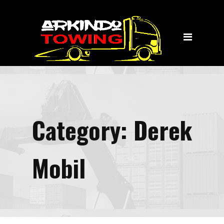
Home
Jasa Layanan
Towing
Transportasi Wisata
Tentang Kami
Category:
Derek
Kontak Kami
Mobil