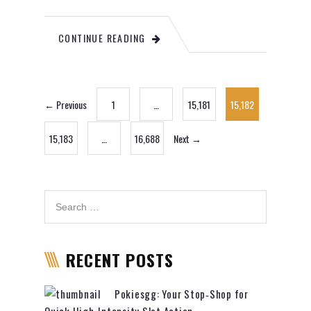
CONTINUE READING
← Previous
1
…
15,181
15,182
15,183
…
16,688
Next →
RECENT POSTS
Pokiesgg: Your Stop‑Shop for
Quick High‑Intensity Slot Action