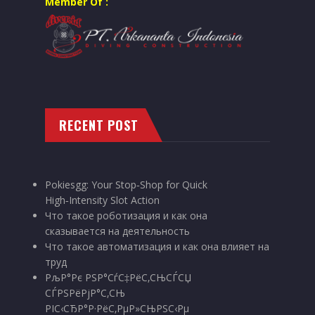
Member Of :
RECENT POST
Pokiesgg: Your Stop‑Shop for Quick
High‑Intensity Slot Action
Что такое роботизация и как она
сказывается на деятельность
Что такое автоматизация и как она влияет на
труд
РљР°Рє РЅР°СѓС‡РёС‚СЊСЃСЏ
СЃРЅРёРјР°С‚СЊ
РІС‹СЂР°Р·РёС‚РµР»СЊРЅС‹Рµ